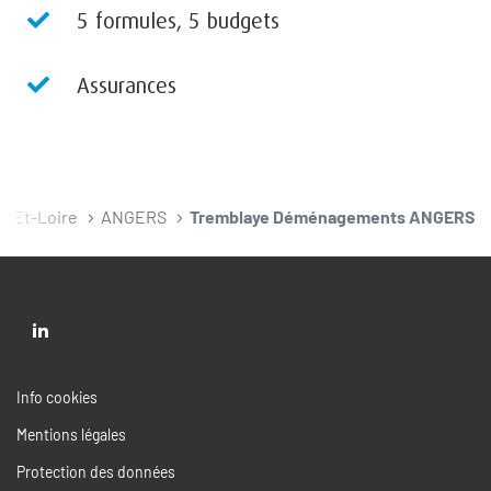
5 formules, 5 budgets
Assurances
e-Et-Loire
ANGERS
Tremblaye Déménagements ANGERS
Aller
sur
la
(ouvre
Info cookies
page
dans
(ouvre
Mentions légales
likedin
une
dans
nouvelle
de
(ouvre
Protection des données
une
fenêtre)
Tremblaye