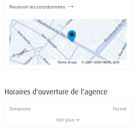
Recevoir les coordonnées
du
point
de
vente
Tremblaye
Déménagements
ANGERS
Terms of use
© 1987–2026 HERE, IGN
Horaires d'ouverture de l'agence
Horaires
Dimanche
Fermé
d'ouverture
Voir plus
d'aujourd'hui
et
les
horaires