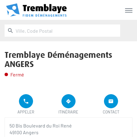
Menu
RECHERCHER
UN
Ville,
POINT
Code
DE
Postal
VENTE
TREMBLAYE
Tremblaye Déménagements
DÉMÉNAGEMENTS
ANGERS
Fermé
LE
APPELER LE
JUSQU'AU
POINT
POINT DE
POINT
APPELER
ITINÉRAIRE
CONTACT
DE
VENTE
DE
VENTE
TREMBLAYE
VENTE
TREMBLAYE
50 Bis Boulevard du Roi René
DÉMÉNAGEMENTS
TREMBLAYE
DÉMÉNAGEME
ANGERS AU
DÉMÉNAGEMENTS
49100 Angers
ANGERS
ANGERS