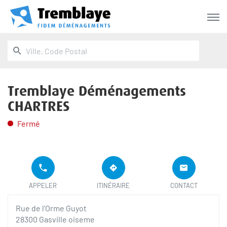
Menu
RECHERCHER
UN
Ville,
POINT
Code
DE
Postal
VENTE
TREMBLAYE
Tremblaye Déménagements
DÉMÉNAGEMENTS
CHARTRES
Fermé
LE
APPELER LE
JUSQU'AU
POINT
POINT DE
POINT
APPELER
ITINÉRAIRE
CONTACT
DE
VENTE
DE
VENTE
TREMBLAYE
VENTE
TREMBLAYE
Rue de l'Orme Guyot
DÉMÉNAGEMENTS
TREMBLAYE
DÉMÉNAGEME
CHARTRES
DÉMÉNAGEMENTS
28300 Gasville oiseme
CHARTRES
AU
CHARTRES