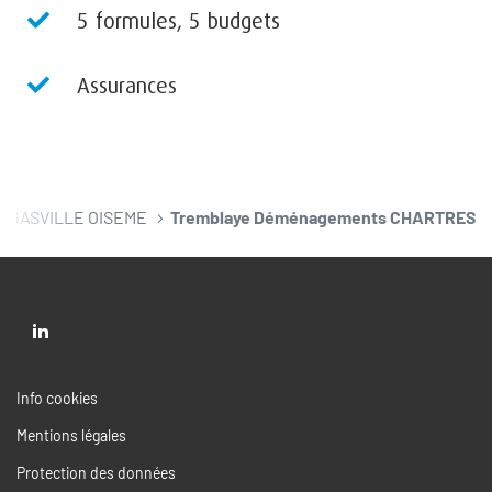
5 formules, 5 budgets
Assurances
GASVILLE OISEME
Tremblaye Déménagements CHARTRES
Aller
sur
la
(ouvre
Info cookies
page
dans
(ouvre
Mentions légales
likedin
une
dans
nouvelle
de
(ouvre
Protection des données
une
fenêtre)
Tremblaye