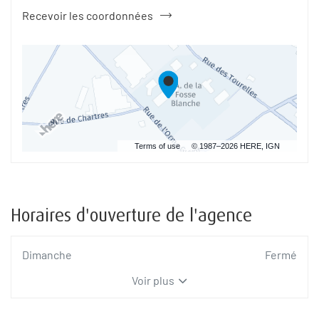
Recevoir les coordonnées
du
point
de
vente
Tremblaye
Déménagements
CHARTRES
Terms of use
© 1987–2026 HERE, IGN
Horaires d'ouverture de l'agence
Horaires
Dimanche
Fermé
d'ouverture
Voir plus
d'aujourd'hui
et
les
horaires